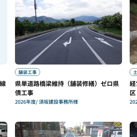
舗装工事
線
県単道路橋梁維持（舗装修繕）ゼロ県
経
債工事
区
2026年度
須坂建設事務所様
20