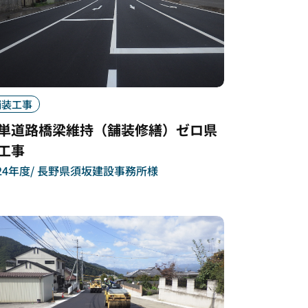
舗装工事
単道路橋梁維持（舗装修繕）ゼロ県
工事
24年度
長野県須坂建設事務所様