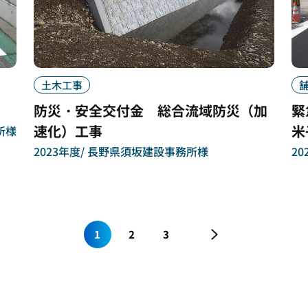
土木工事
防災・安全交付金 総合流域防災（加
緊
速化）工事
米
所様
2023年度
長野県須坂建設事務所様
20
1
2
3
»